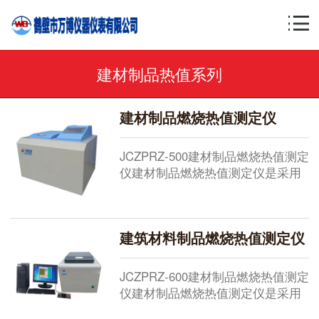
建材制品热值系列
建材制品燃烧热值测定仪
JCZPRZ-500建材制品燃烧热值测定
仪建材制品燃烧热值测定仪是采用
单片式微机开发的建材制品燃烧热
值试验装置，主要用于建材材料和
建材制品燃烧热值的检测，符合国
建筑材料制品燃烧热值测定仪
标 GB/T 14402-2007 建筑材料燃烧
热值试验方法。建材制品燃烧热值
测定仪 性能特点：■显示窗口采用
JCZPRZ-600建材制品燃烧热值测定
彩色液晶触摸屏，显示内容直观、
仪建材制品燃烧热值测定仪是采用
易理解、易使用，操作简单方便...
计算机控制的建材制品燃烧热值试