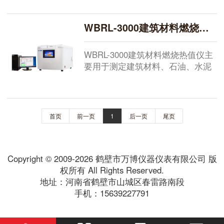
验装置，主要用于建材材料和建材
制品燃烧热值的检测，符合国标
WBRL-3000建筑材料燃烧热值仪
GB/T 14402-2007 建筑材料燃烧热
值试验方法。该热值仪系统运行于
Windows7及以上系统，人机交互，
WBRL-3000建筑材料燃烧热值仪主
即学即用。该软件采用面向对象的
要用于测定建筑材料、石油、水泥
程序设计方法，采用模块化管理技
黑生料、生物质燃料等固体物的发
术...
热量。...
首页
前一页
1
后一页
尾页
Copyright © 2009-2026 鹤壁市万博仪器仪表有限公司 版
权所有 All Rights Reserved.
地址：河南省鹤壁市山城区春雷路南段
手机：15639227791