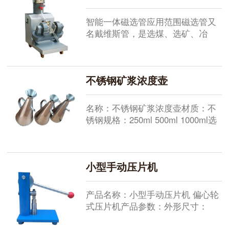
装样度 400 Cm³应配鼓风机风量
≥12m³/h风压≥1000mmHg...
智能一体磁选管应用范围磁选管又
名戴维斯管，是选煤、选矿、冶
金、地质等行业中实验室用作精密
测定重介质磁铁粉的磁性物含量及
重介质选煤厂检验介质损耗指标的
不锈钢矿浆浓度壶
实验设备,是重介质选煤厂化验室和
重介质磁铁粉生产厂的化验设备。
技术要求 ：符合GB/T18711-2002
名称：不锈钢矿浆浓度壶材质：不
第七节《选煤用磁铁矿粉实验方
锈钢规格：250ml 500ml 1000ml选
法》型号:WBCX-50...
矿厂检查分级溢流浓度，通常采用
浓度壶进行测定。具体做法是：
（1）先校正台秤（或粗天平）的零
小型手动压片机
点；（2）检查空浓度壶的重量与体
积，是否与所查浓度壶表相符；
（3）按照取样规定，用取样勺采分
产品名称：小型手动压片机 偏心轮
级溢流试样，小心谨慎地将所采样
式压片机产品参数：外形尺寸：
品倒入浓度壶中，在倒入过程...
203*119*205mm重量：4.4kg压片机