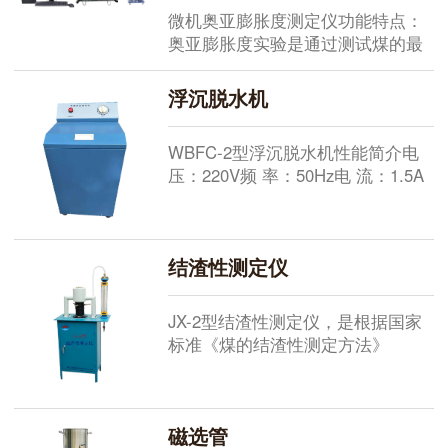
度快、保温性能好、控温准确、灵
微机奥亚膨胀度测定仪功能特点：
敏等优点。煤炭活性测定仪的适用
奥亚膨胀度实验是通过测试煤的最
范围用以测定煤对二氧化碳反应性
大收缩度a和最大膨胀度b来反映煤
的...
的塑性和粘结性的实验。采用先进
浮沉脱水机
的位移传感器取代传统的记录转
筒，使图形绘制更准确、简单、省
WBFC-2型浮沉脱水机性能简介电
心。按国标要求自动进行炉温控
压：220V频 率：50Hz电 流：1.5A
制，并实时显示控制温度值，升温
功 率：180W内桶材料：不锈钢内
速度，工作时间，和电流开度自动
桶直径：200mm整机重量：45kg用
绘制炉温随时间变化的曲线自动绘
户注意事项本机是由我公司装配成
制两...
结渣性测定仪
台供应的，用户收到产品时应进行
检查，以便消除在运输过程中可能
产生的故障。安装时仪器外壳应可
JX-2型结渣性测定仪，是根据国家
靠接地。起动...
标准《煤的结渣性测定方法》
（GB1572-89）规定的技术要求研
制成的专用仪器。主要用以测定煤
在气化或燃烧过程中结渣的难易程
磁选管
度。项目 技术指标煤样粒度3-6mm