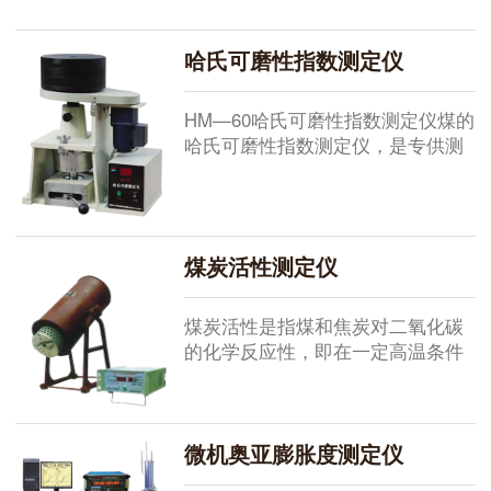
膨胀后所测定的粘结指数的指标，
把煤样在特制的坩埚中按规定方法
哈氏可磨性指数测定仪
加热，得出的焦块与一组带有序号
的标准焦块型相比较，以最接近的
焦型序号作为坩埚膨胀序数。一、
HM—60哈氏可磨性指数测定仪煤的
特点：1、采用电阻丝为发热元件，
哈氏可磨性指数测定仪，是专供测
用硅酸铝纤维棉为保温材料，具
定烟煤和无烟煤可磨性的一种仪
有...
器。测定结果用哈氏可磨性指数表
示，指数越大，表明越容易磨碎。
该仪器的测定结果能够正确地反映
煤炭活性测定仪
煤磨碎的难易程度，为磨煤机的设
计和运行提供依据。本仪器结构紧
凑，使用方便，普遍用于煤炭、电
煤炭活性是指煤和焦炭对二氧化碳
力、冶金、化工等行业。工作原理
的化学反应性，即在一定高温条件
与...
下，煤炭对二氧化碳的还原能力，
是表示煤炭化学稳定性的指标之
一。HX-2型煤炭活性测定仪，由硅
微机奥亚膨胀度测定仪
碳高温炉、可控硅温度控制器及气
体分析器三部分组成，具有升温速