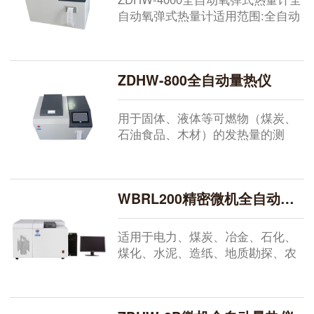
自动氧弹式热量计适用范围:全自动
量热仪用于煤炭热值、饲料、燃料
油热值测定等可燃性固体或粘稠液
体物质的发热量以及炸药爆能，全
ZDHW-800全自动量热仪
自动量热仪符合GB/T213-2008《煤
的发热量测定方法》的要求。全自
动氧弹式热量计功能特点:全自动量
用于固体、液体等可燃物（煤炭、
热仪的采用高级进口单片机系统来
石油食品、木材）的发热量的测
控制仪器实现自动充水，自动调
定。...
水...
WBRL200精密微机全自动量热仪
适用于电力、煤炭、冶金、石化、
煤化、水泥、造纸、地质勘探、农
牧、医药科研、教学等行业或部门
测量煤、石油、水泥黑生料、粮
食、饲料等固态或液态可燃物的热