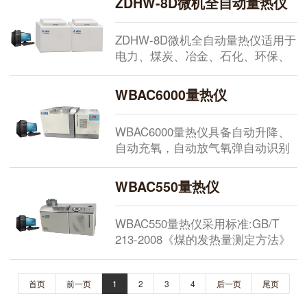
ZDHW-8D微机全自动量热仪
值。...
ZDHW-8D微机全自动量热仪适用于
电力、煤炭、冶金、石化、环保、
水泥、造纸、地堪、科研院校等行
业部门测量煤炭、焦炭及石油等可
WBAC6000量热仪
燃物质的发热量。...
WBAC6000量热仪具备自动升降、
自动充氧，自动放气氧弹自动识别
功能，大大简化了用户操作，自动
化程度高。...
WBAC550量热仪
WBAC550量热仪采用标准:GB/T
213-2008《煤的发热量测定方法》
GB/T 384-1981《石油产品热值测定
法》GB/T 30727-2014《固体生物
首页
前一页
1
2
3
4
后一页
尾页
质燃料发热量测定方法》GB/
T14402—2007《建筑材料及制品的