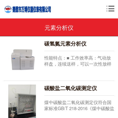
元素分析仪
碳氢氮元素分析仪
性能特点：■ 工作效率高：气动放
样盘，连续送样，可以一次性放样
36个。■ 测试流程快：允许循环加
样，亦可在任意位置插入新增试
样，做到来样即来即测。■ 精巧美
碳酸盐二氧化碳测定仪
观：体积最小、整体质量最轻的元
素分析仪。■ 自动化程度高：自动
落样、自动控制实验流程、自动处
煤中碳酸盐二氧化碳测定仪符合国
理数据、计算结果、打印报表等，
家标准GB/T 218-2016《煤中碳酸盐
实现无人值守。■ 维护简捷：气...
二氧化碳含量的测定方法》，是测