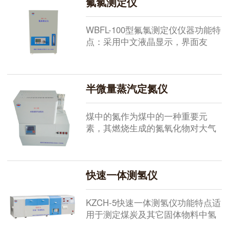
氟氯测定仪
全自动氟氯测定仪的功能特点：采
用PID控制炉流，低温漂元器件，控
温精度高，有效延长硅碳管使用寿
WBFL-100型氟氯测定仪仪器功能特
命。蒸发量采用固态继电器控制，
点：采用中文液晶显示，界面友
电压0-220V连续可调。配置进口
好，操作简单。采用PID控制炉流，
数...
控温精度高，有效延长硅碳管使用
寿命。测温采用高精度、低温漂元
半微量蒸汽定氮仪
器件，保证了测温的长期准确性。
支持定时送样提醒功能。支持故障
自诊断功能，超温保护功能。蒸发
煤中的氮作为煤中的一种重要元
量调节电位器采用台湾TOCOS电位
素，其燃烧生成的氮氧化物对大气
器，线性度高，使用寿命长。配置
污染严重，容易形成酸雨，使土壤
高...
酸化，同时亚硝酸盐是重要的致癌
物。在动力工业中，煤中氮含量的
快速一体测氢仪
测定可以用来计算煤的燃烧热，理
论燃烧温度，燃烧产物的组成和热
平衡。半微量蒸汽定氮仪仪器使用
KZCH-5快速一体测氢仪功能特点适
条件：(1) 温度：0-40℃(2) 相对湿
用于测定煤炭及其它固体物料中氢
度：≤80%(3) 供电电源：电 压：...
元素的含量。一体化设计。全部测