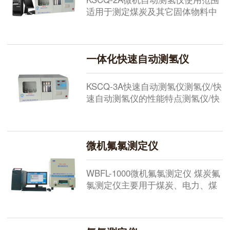
分析速度快（30秒），因此可实时
适用于测定煤炭及其它固体物料中
监控生产过程中成份变化的情况，
有机物中氢的含量，应用于煤炭、
便于...
电力、冶金、焦化产品等部门。...
一体化快速自动测氢仪
KSCQ-3A快速自动测氢仪测氢仪/快
速自动测氢仪的性能特点测氢仪/快
速自动测氢仪 主要用于测定煤碳及
其它固体物料中碳氢元素的含量。
测试过程采用单片机一体化控制，
微机氟氯测定仪
由单片机对测试数据进行校正和处
理，数字显示测定物中含氢的毫克
数或百分含量，并由打印机输出最
WBFL-1000微机氟氯测定仪 煤炭氟
终结果。该仪器测定迅速，结果准
氯测定仪主要用于煤炭、电力、煤
确，操作简单，自动化程度高。...
化及相关教学、科研、质量监督等
单位，对煤的氟、氯等元素进行检
测分析。煤中氟离子氯离子分析仪