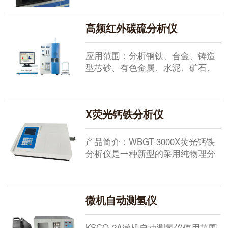
定煤中碳酸盐二氧化碳含量的的必
备装置。二氧化碳的测定采用碱石
高频红外碳硫分析仪
棉吸收重量法。本装置的工作原理
是，定量的煤样与稀盐酸反应，煤
样中的碳酸盐分解析出二氧化碳被
应用范围：分析钢铁、合金、铸造
装有碱石棉的U型管吸收，根据U型
型芯砂、有色金属、水泥、矿石、
管的质量增加计算出煤中碳酸盐
焦炭、催化剂、煤、石油、灰分、
二...
石灰、石膏、土壤、橡胶、树叶、
烟灰、烟草、垃圾、沙子、玻璃、
X荧光钙铁分析仪
石灰石及其它材料中碳、硫两元素
的质量分数。高频红外碳硫分析仪
性能特点：1.彻底自动化：该设备
产品简介：WBGT-3000X荧光钙铁
集光、机、电、计算机、传感器、
分析仪是一种新型的采用纯物理分
分析技术于一体的高新技术产
析方法的微机化台式仪器,用于水泥
品。...
厂，能够30秒快速分析旋窑、机立
窑、窑外分解旋窑厂家的白生料、
微机自动测氢仪
全黑或半黑生料、熟料、水泥中
CaO、 Fe2O3的百分含量，为配料
成分控制及时提供数据。由于它的
KSCQ-2A微机自动测氢仪使用范围