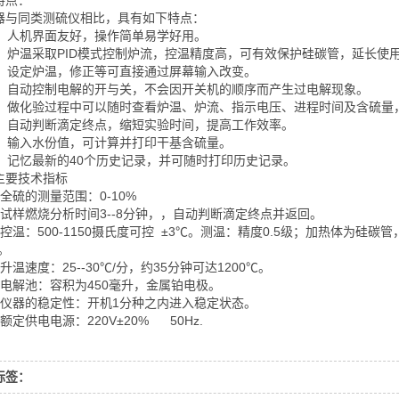
特点：
器与同类测硫仪相比，具有如下特点：
】 人机界面友好，操作简单易学好用。
】 炉温采取PID模式控制炉流，控温精度高，可有效保护硅碳管，延长使
】 设定炉温，修正等可直接通过屏幕输入改变。
】 自动控制电解的开与关，不会因开关机的顺序而产生过电解现象。
】 做化验过程中可以随时查看炉温、炉流、指示电压、进程时间及含硫量
】 自动判断滴定终点，缩短实验时间，提高工作效率。
】 输入水份值，可计算并打印干基含硫量。
】 记忆最新的40个历史记录，并可随时打印历史记录。
主要技术指标
全硫的测量范围：0-10%
】试样燃烧分析时间3--8分钟，，自动判断滴定终点并返回。
控温：500-1150摄氏度可控 ±3℃。测温：精度0.5级；加热体为硅碳管
。
升温速度：25--30℃/分，约35分钟可达1200℃。
】电解池：容积为450毫升，金属铂电极。
】仪器的稳定性：开机1分种之内进入稳定状态。
额定供电电源：220V±20% 50Hz.
标签：