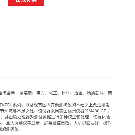
全硫含量，是煤炭、电力、化工、建材、冶金、地质勘探、商
，是在KZDL系列、以及现有国内其他测硫仪的基础之上改进研发
炉流等不足之处。该仪器采用美国德州仪器的M430 CPU
能；并由微处理器对测试数据进行多种校正和处理，使得化验
6 要求，且大屏幕汉字显示，屏幕触控灵敏，人机界面友好，操作
想的测硫仪。