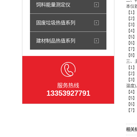
二、
饲料能量测定仪
本仪
【1
【2
固废垃圾热值系列
【3
【4
【5
建材制品热值系列
【6
【7
【8
三、
【1】
【2
【3】
服务热线
温度)
13353927791
【4】
【5
【6
【7】
相关